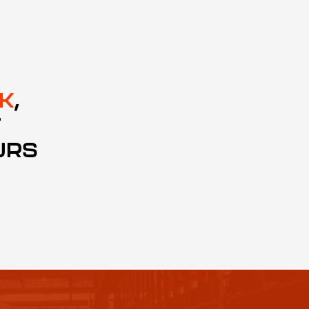
K
,
T
URS