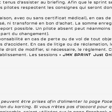
nt tenus d’assister au briefing. Afin que le sprint 
es pilotes respectent les consignes qui seront do
raison, avec ou sans certificat médical), en cas d
sé, ni transformé en bon d’achat. La somme enreg
e report possible. Un pilote absent peut néanmoins
 part du changement).
sabilité en cas de perte ou de vol de tout objet (
s d’accident. En cas de litige ou de réclamation,
e droit de modifier, si nécessaire, le règlement.
tablissement. Les sessions «
JMK SPRINT
Just On
 peuvent être prises afin d’alimenter la page Fa
on du karting. Si vous n’êtes pas d’accord pour q
nnaissable, soient utilisées sur la page Facebook 