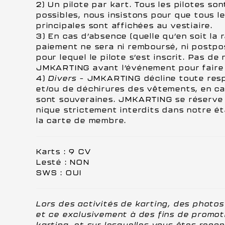
2) Un pilote par kart. Tous les pilotes so
possibles, nous insistons pour que tous l
principales sont affichées au vestiaire.
3) En cas d’absence (quelle qu’en soit la 
paiement ne sera ni remboursé, ni postpo
pour lequel le pilote s’est inscrit. Pas d
JMKARTING avant l’événement pour faire
4)
Divers
– JMKARTING décline toute respon
et/ou de déchirures des vêtements, en ca
sont souveraines. JMKARTING se réserve l
nique strictement interdits dans notre é
la carte de membre.
Karts : 9 CV
Lesté : NON
SWS : OUI
Lors des activités de karting, des photos
et ce exclusivement à des fins de promoti
karting, et sur lesquelles vous êtes reco