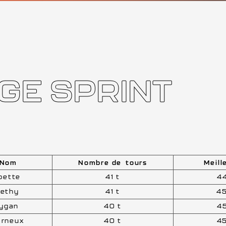
EGE SPRINT
 Nom
Nombre de tours
Meill
bette
41 t
4
Dethy
41 t
4
Cygan
40 t
4
arneux
40 t
4