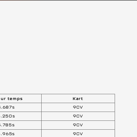
eur temps
Kart
4.687s
9CV
5.250s
9CV
5.785s
9CV
5.965s
9CV