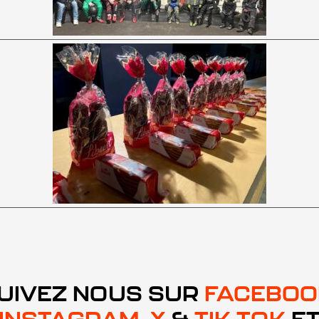
UIVEZ NOUS SUR
FACEBOO
INSTAGRAM
,
X
&
TIK TOK
E