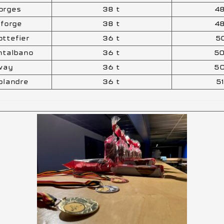
orges
38 t
4
lforge
38 t
4
ottefier
36 t
5
ntalbano
36 t
5
way
36 t
5
blandre
36 t
5