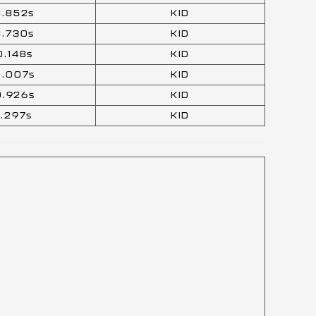
8.852s
KID
8.730s
KID
0.148s
KID
0.007s
KID
0.926s
KID
1.297s
KID