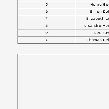
5
Henry Ge
6
Simon De
7
Elizabeth L
8
Lisandro Mo
9
Leo Fa
10
Thomas De