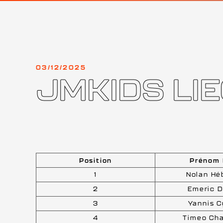
03/12/2025
JMKIDS LI
Position
Prénom
1
Nolan Hé
2
Emeric 
3
Yannis 
4
Timeo Ch